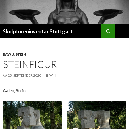
Suchen
Skulptureninventar Stuttgart
SPRINGE
ZUM
INHALT
BAWÜ
,
STEIN
STEINFIGUR
23. SEPTEMBER 2020
WIH
Aalen, Stein