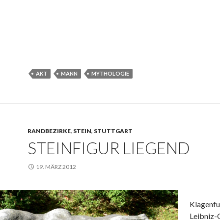
AKT
MANN
MYTHOLOGIE
RANDBEZIRKE
,
STEIN
,
STUTTGART
STEINFIGUR LIEGEND
19. MÄRZ 2012
Klagenfur
Leibniz