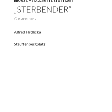
BRONZE
,
METALL
,
MITTE
,
STUTTGART
„STERBENDER“
8. APRIL 2012
Alfred Hrdlicka
Stauffenbergplatz