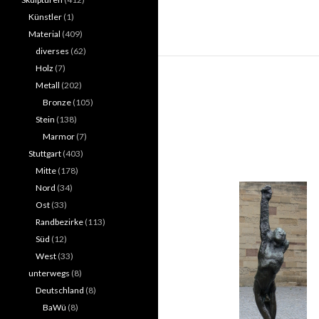
Künstler
(1)
Material
(409)
diverses
(62)
Holz
(7)
Metall
(202)
Bronze
(105)
Stein
(138)
Marmor
(7)
Stuttgart
(403)
Mitte
(178)
Nord
(34)
Ost
(33)
Randbezirke
(113)
Süd
(12)
West
(33)
unterwegs
(8)
Deutschland
(8)
BaWü
(8)