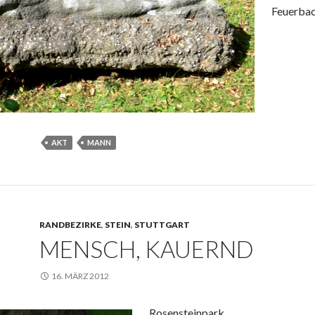
Feuerba
AKT
MANN
RANDBEZIRKE
,
STEIN
,
STUTTGART
MENSCH, KAUERND
16. MÄRZ 2012
Rosensteinpark