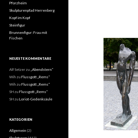
Pforzheim
Skulpturenpfad Herrenberg
Kopf im Kopf
Steinfigur
Brunnenfigur: Frau mit
Fischen
NEUESTE KOMMENTARE
Alf Setzer
zu
„Abendstern“
Wih
zu
Flussgott „Rems“
Wih
zu
Flussgott „Rems“
SH
zu
Flussgott „Rems“
SH
zu
Loriot-Gedenksäule
KATEGORIEN
Allgemein
(2)
Skulpturen
(412)