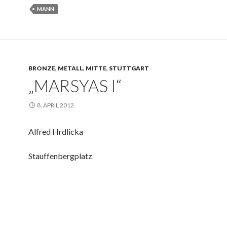
MANN
BRONZE
,
METALL
,
MITTE
,
STUTTGART
„MARSYAS I“
8. APRIL 2012
Alfred Hrdlicka
Stauffenbergplatz