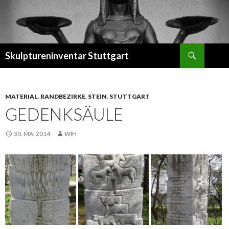
Suchen
Skulptureninventar Stuttgart
SPRINGE
ZUM
INHALT
MATERIAL
,
RANDBEZIRKE
,
STEIN
,
STUTTGART
GEDENKSÄULE
30. MAI 2014
WIH