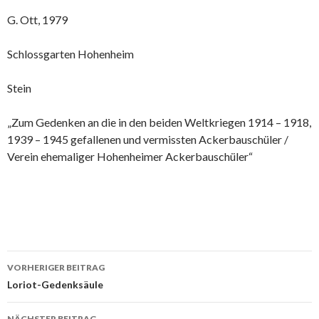
G. Ott, 1979
Schlossgarten Hohenheim
Stein
„Zum Gedenken an die in den beiden Weltkriegen 1914 – 1918,
1939 – 1945 gefallenen und vermissten Ackerbauschüler /
Verein ehemaliger Hohenheimer Ackerbauschüler“
Beitrags-
VORHERIGER BEITRAG
Navigation
Loriot-Gedenksäule
NÄCHSTER BEITRAG