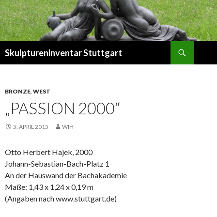
Suchen
Skulptureninventar Stuttgart
SPRINGE
ZUM
INHALT
BRONZE
,
WEST
„PASSION 2000“
5. APRIL 2015
WIH
Otto Herbert Hajek, 2000
Johann-Sebastian-Bach-Platz 1
An der Hauswand der Bachakademie
Maße: 1,43 x 1,24 x 0,19 m
(Angaben nach www.stuttgart.de)